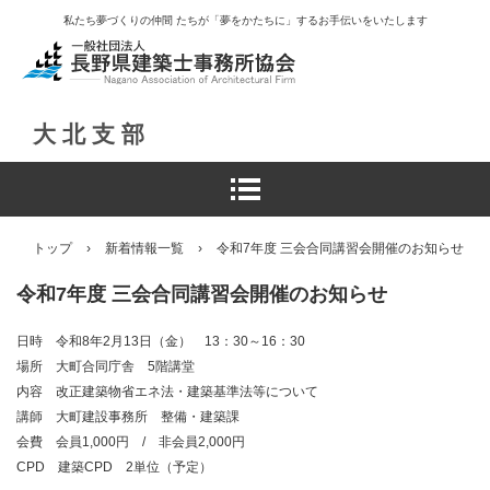
私たち夢づくりの仲間 たちが「夢をかたちに」するお手伝いをいたします
大 北 支 部
トップ
›
新着情報一覧
›
令和7年度 三会合同講習会開催のお知らせ
令和7年度 三会合同講習会開催のお知らせ
日時 令和8年2月13日（金） 13：30～16：30
場所 大町合同庁舎 5階講堂
内容 改正建築物省エネ法・建築基準法等について
講師 大町建設事務所 整備・建築課
会費 会員1,000円 / 非会員2,000円
CPD 建築CPD 2単位（予定）